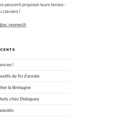
es peuvent proposer leurs textes :
 claviers !
ac-rennes.fr
ÉCENTS
ances !
ratifs de fin d’année
êter la Bretagne
chats chez Dialogues
veautés