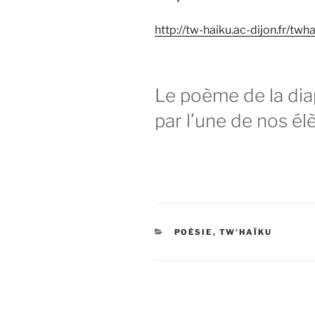
http://tw-haiku.ac-dijon.fr/twh
Le poème de la diap
par l’une de nos él
CATÉGORIES
POÉSIE
,
TW'HAÏKU