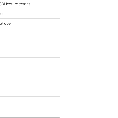
CDI lecture écrans
eur
atique