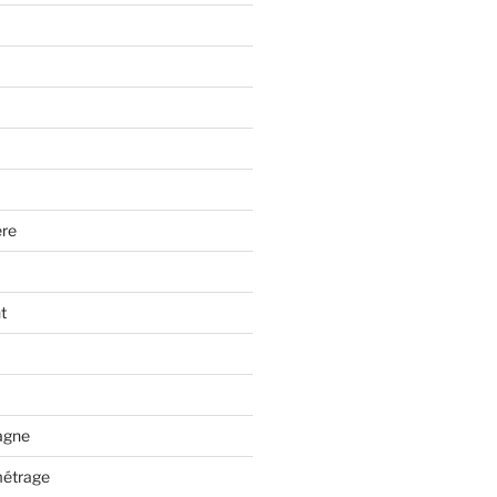
re
t
tagne
métrage