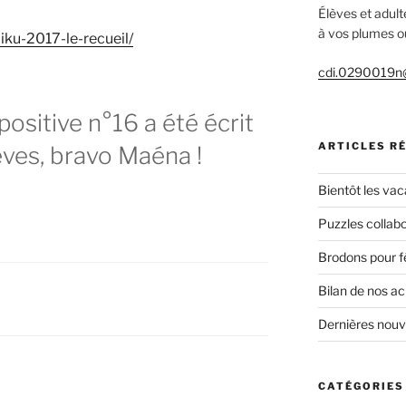
Élèves et adult
à vos plumes ou
aiku-2017-le-recueil/
cdi.0290019n@
ositive n°16 a été écrit
ARTICLES R
èves, bravo Maéna !
Bientôt les vac
Puzzles collabo
Brodons pour f
Bilan de nos a
Dernières nou
CATÉGORIES