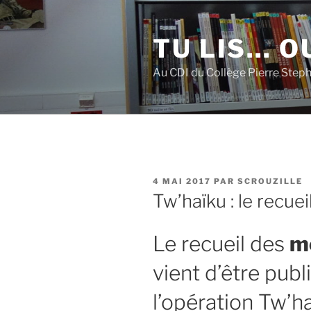
Aller
au
TU LIS… OU
contenu
principal
Au CDI du Collège Pierre Step
PUBLIÉ
4 MAI 2017
PAR
SCROUZILLE
LE
Tw’haïku : le recueil
Le recueil des
m
vient d’être publi
l’opération Tw’ha