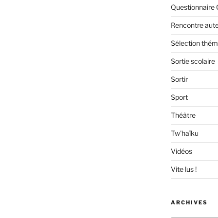
Questionnaire 
Rencontre aut
Sélection thém
Sortie scolaire
Sortir
Sport
Théâtre
Tw'haïku
Vidéos
Vite lus !
ARCHIVES