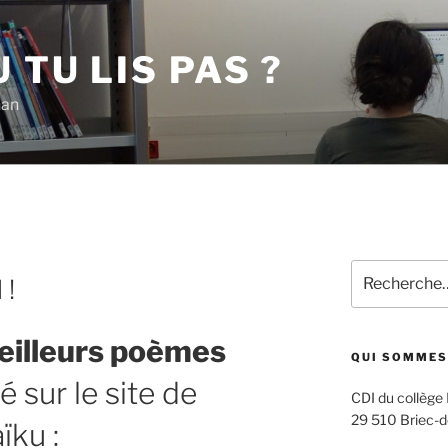
 TU LIS PAS ?
han
Recherche
 !
pour
:
eilleurs poèmes
QUI SOMMES
é sur le site de
CDI du collège
29 510 Briec-d
ïku :