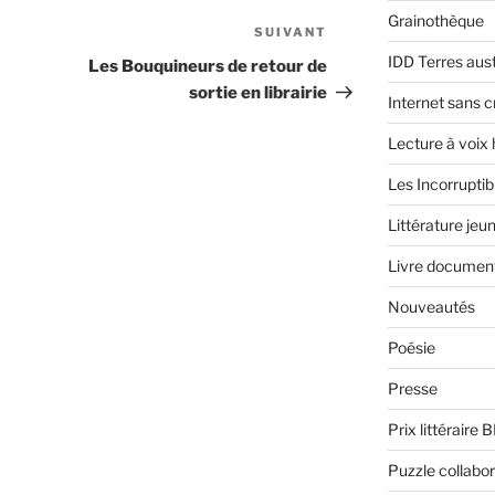
Grainothèque
SUIVANT
Article
suivant
IDD Terres aus
Les Bouquineurs de retour de
sortie en librairie
Internet sans c
Lecture à voix
Les Incorruptib
Littérature jeu
Livre document
Nouveautés
Poésie
Presse
Prix littéraire 
Puzzle collabor