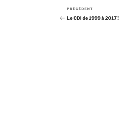
Navigation
Article
PRÉCÉDENT
de
précédent
Le CDI de 1999 à 2017 !
l’article