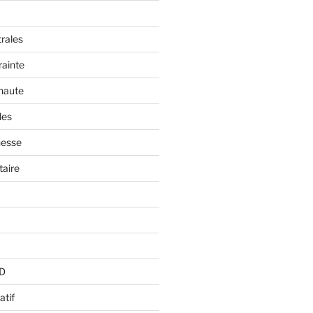
trales
rainte
 haute
les
nesse
aire
BD
atif