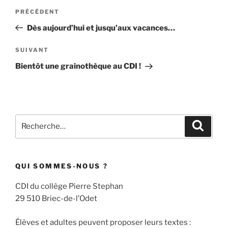
Navigation
Article
PRÉCÉDENT
de
précédent
Dès aujourd’hui et jusqu’aux vacances…
l’article
Article
SUIVANT
suivant
Bientôt une grainothèque au CDI !
Recherche
Recher
pour
:
QUI SOMMES-NOUS ?
CDI du collège Pierre Stephan
29 510 Briec-de-l’Odet
Élèves et adultes peuvent proposer leurs textes :