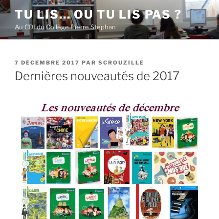
Aller
TU LIS… OU TU LIS PAS ?
au
Au CDI du Collège Pierre Stephan
contenu
principal
PUBLIÉ
7 DÉCEMBRE 2017
PAR
SCROUZILLE
LE
Dernières nouveautés de 2017