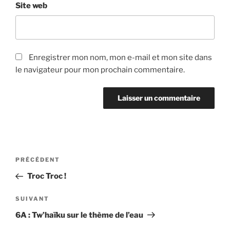
Site web
Enregistrer mon nom, mon e-mail et mon site dans
le navigateur pour mon prochain commentaire.
Navigation
Article
PRÉCÉDENT
de
précédent
Troc Troc !
l’article
Article
SUIVANT
suivant
6A : Tw’haïku sur le thème de l’eau