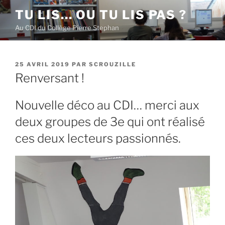
Aller
TU LIS… OU TU LIS PAS ?
au
Au CDI du Collège Pierre Stephan
contenu
principal
PUBLIÉ
25 AVRIL 2019
PAR
SCROUZILLE
LE
Renversant !
Nouvelle déco au CDI… merci aux
deux groupes de 3e qui ont réalisé
ces deux lecteurs passionnés.