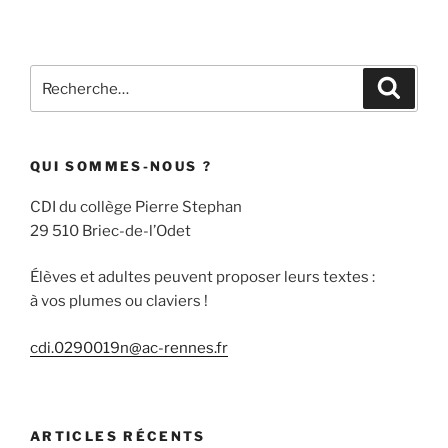
Recherche
Recher
pour
:
QUI SOMMES-NOUS ?
CDI du collège Pierre Stephan
29 510 Briec-de-l’Odet
Élèves et adultes peuvent proposer leurs textes :
à vos plumes ou claviers !
cdi.0290019n@ac-rennes.fr
ARTICLES RÉCENTS