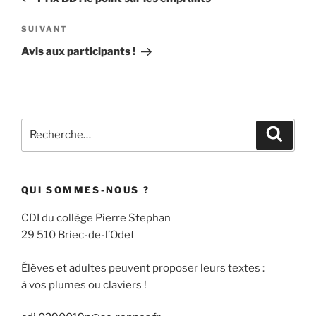
l’article
Article
SUIVANT
suivant
Avis aux participants !
Recherche
Recher
pour
:
QUI SOMMES-NOUS ?
CDI du collège Pierre Stephan
29 510 Briec-de-l’Odet
Élèves et adultes peuvent proposer leurs textes :
à vos plumes ou claviers !