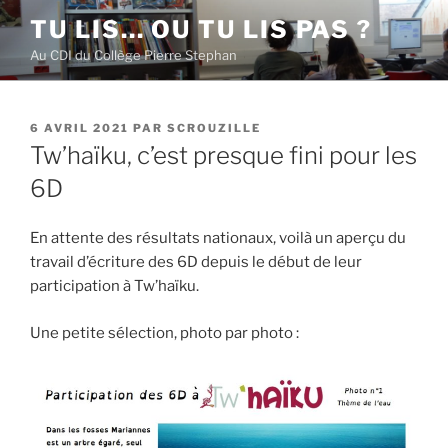
Aller
TU LIS… OU TU LIS PAS ?
au
Au CDI du Collège Pierre Stephan
contenu
principal
PUBLIÉ
6 AVRIL 2021
PAR
SCROUZILLE
LE
Tw’haïku, c’est presque fini pour les
6D
En attente des résultats nationaux, voilà un aperçu du
travail d’écriture des 6D depuis le début de leur
participation à Tw’haïku.
Une petite sélection, photo par photo :