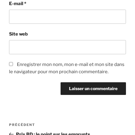
E-mail
*
Site web
Enregistrer mon nom, mon e-mail et mon site dans
le navigateur pour mon prochain commentaire.
Navigation
Article
PRÉCÉDENT
de
précédent
Prix BD : le point sur les emprunts