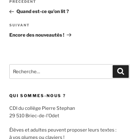
Article
PRÉCÉDENT
de
précédent
Quand est-ce qu’on lit ?
l’article
Article
SUIVANT
suivant
Encore des nouveautés !
Recherche
Recher
pour
:
QUI SOMMES-NOUS ?
CDI du collège Pierre Stephan
29 510 Briec-de-l’Odet
Élèves et adultes peuvent proposer leurs textes :
à vos plumes ou claviers !