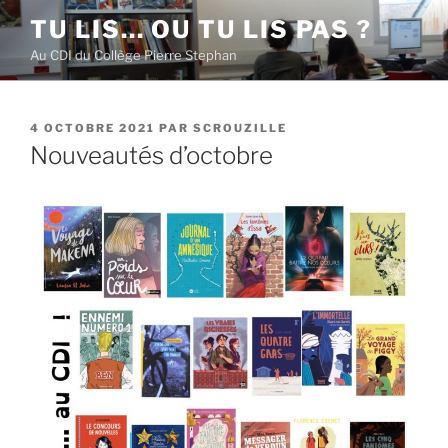
Aller
TU LIS… OU TU LIS PAS ?
au
Au CDI du Collège Pierre Stephan
contenu
principal
PUBLIÉ
4 OCTOBRE 2021
PAR
SCROUZILLE
LE
Nouveautés d’octobre