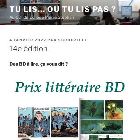
Aller
TU LIS… OU TU LIS PAS ?
au
Au CDI du Collège Pierre Stephan
contenu
principal
PUBLIÉ
4 JANVIER 2022
PAR
SCROUZILLE
LE
14e édition !
Des BD à lire, ça vous dit ?