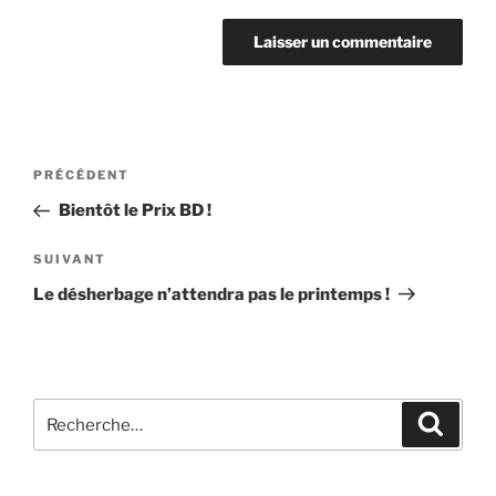
Navigation
Article
PRÉCÉDENT
de
précédent
Bientôt le Prix BD !
l’article
Article
SUIVANT
suivant
Le désherbage n’attendra pas le printemps !
Recherche
Recher
pour
: