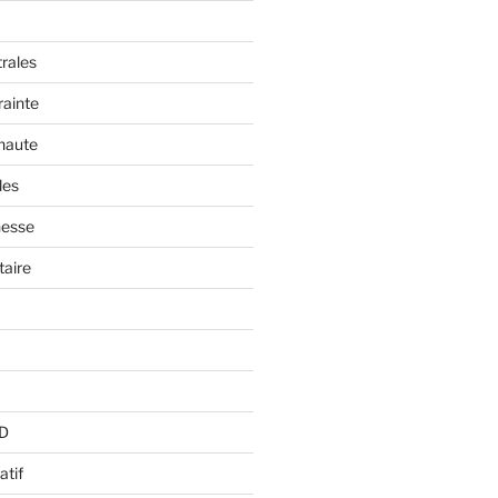
trales
rainte
 haute
les
nesse
aire
BD
atif