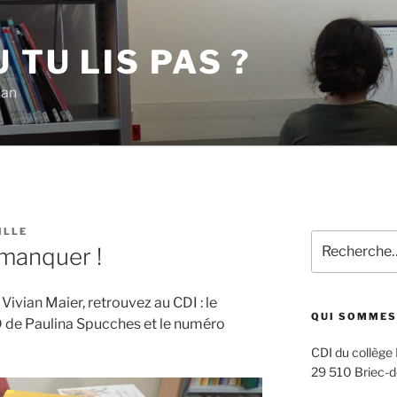
 TU LIS PAS ?
han
ILLE
Recherche
 manquer !
pour
:
ivian Maier, retrouvez au CDI : le
QUI SOMMES
BD de Paulina Spucches et le numéro
CDI du collège
29 510 Briec-d