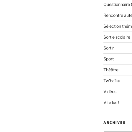
Questionnaire 
Rencontre aut
Sélection thém
Sortie scolaire
Sortir
Sport
Théâtre
Tw'haïku
Vidéos
Vite lus !
ARCHIVES