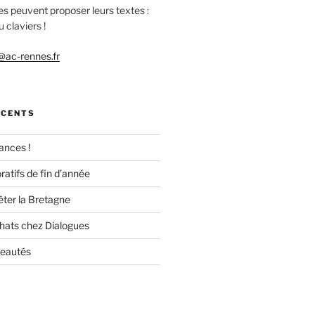
es peuvent proposer leurs textes :
 claviers !
ac-rennes.fr
ÉCENTS
ances !
ratifs de fin d’année
êter la Bretagne
chats chez Dialogues
veautés