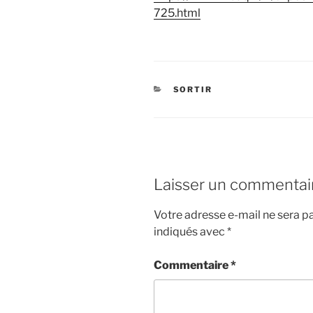
725.html
CATÉGORIES
SORTIR
Laisser un commentai
Votre adresse e-mail ne sera pa
indiqués avec
*
Commentaire
*