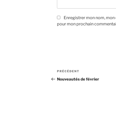
Enregistrer mon nom, mon e
pour mon prochain commentai
Navigation
Article
PRÉCÉDENT
de
précédent
Nouveautés de février
l’article