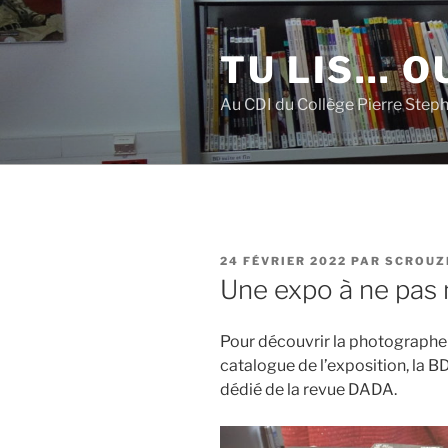
Aller
au
TU LIS… OU
contenu
principal
Au CDI du Collège Pierre Step
PUBLIÉ
24 FÉVRIER 2022
PAR
SCROUZ
LE
Une expo à ne pas
Pour découvrir la photographe V
catalogue de l’exposition, la 
dédié de la revue DADA.