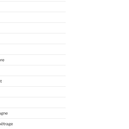
re
t
tagne
métrage