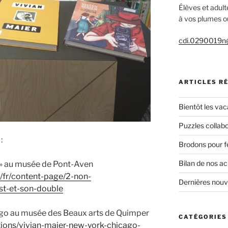
Élèves et adult
à vos plumes ou
cdi.0290019n@
ARTICLES R
Bientôt les vac
Puzzles collabo
:
Brodons pour f
Bilan de nos a
e » au musée de Pont-Aven
/fr/content-page/2-non-
Dernières nou
st-et-son-double
ago au musée des Beaux arts de Quimper
CATÉGORIES
tions/vivian-maier-new-york-chicago-