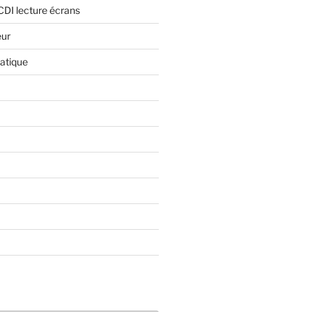
CDI lecture écrans
eur
atique