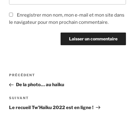
Enregistrer mon nom, mon e-mail et mon site dans
le navigateur pour mon prochain commentaire.
Navigation
Article
PRÉCÉDENT
de
précédent
De la photo… au haïku
l’article
Article
SUIVANT
suivant
Le recueil Tw’Haïku 2022 est en ligne !