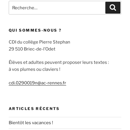
Recherche
Recher
pour
:
QUI SOMMES-NOUS ?
CDI du collège Pierre Stephan
29 510 Briec-de-l’Odet
Élèves et adultes peuvent proposer leurs textes :
à vos plumes ou claviers !
cdi.0290019n@ac-rennes.fr
ARTICLES RÉCENTS
Bientôt les vacances !