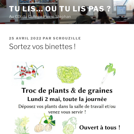
Aller
TU LIS… OU TU LIS PAS ?
au
Au CDI du Collège Pierre Stephan
contenu
principal
PUBLIÉ
25 AVRIL 2022
PAR
SCROUZILLE
LE
Sortez vos binettes !