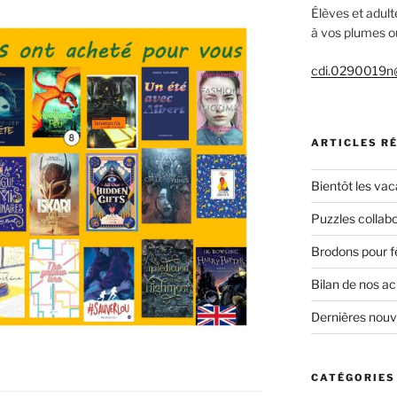
Élèves et adult
à vos plumes ou
cdi.0290019n@
ARTICLES R
Bientôt les vac
Puzzles collabo
Brodons pour f
Bilan de nos a
Dernières nou
CATÉGORIES