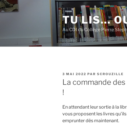
Aller
au
TU LIS… OU
contenu
principal
Au CDI du Collège Pierre Step
PUBLIÉ
3 MAI 2022
PAR
SCROUZILLE
LE
La commande des B
!
En attendant leur sortie à la lib
vous proposent les livres qu’i
emprunter dès maintenant.