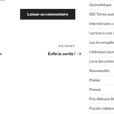
Grainothèque
IDD Terres aus
Internet sans c
Lecture à voix
Les Incorruptib
SUIVANT
Article
Littérature jeu
suivant
n
Enfin la sortie !
Livre document
Nouveautés
Poésie
Presse
Prix littéraire 
Puzzle collabor