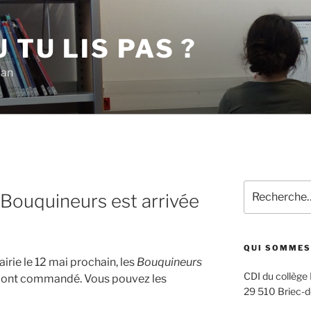
 TU LIS PAS ?
han
Recherche
ouquineurs est arrivée
pour
:
QUI SOMMES
rairie le 12 mai prochain, les
Bouquineurs
CDI du collège
ls ont commandé. Vous pouvez les
29 510 Briec-d