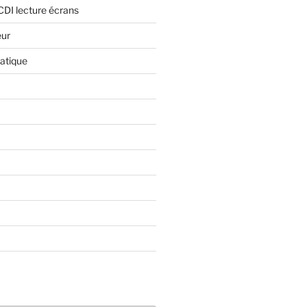
CDI lecture écrans
eur
atique