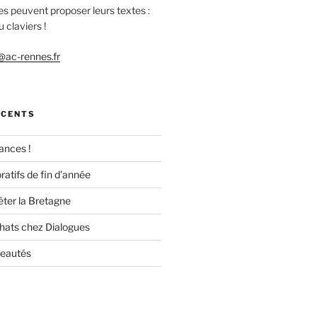
es peuvent proposer leurs textes :
 claviers !
ac-rennes.fr
ÉCENTS
ances !
ratifs de fin d’année
êter la Bretagne
chats chez Dialogues
veautés