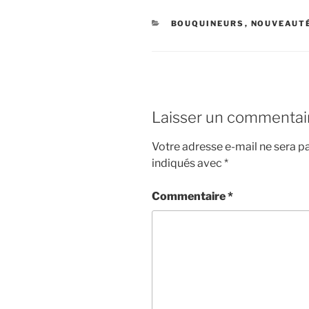
CATÉGORIES
BOUQUINEURS
,
NOUVEAUT
Laisser un commentai
Votre adresse e-mail ne sera pa
indiqués avec
*
Commentaire
*