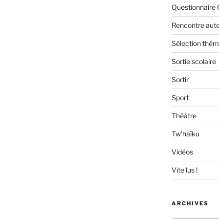
Questionnaire 
Rencontre aut
Sélection thém
Sortie scolaire
Sortir
Sport
Théâtre
Tw'haïku
Vidéos
Vite lus !
ARCHIVES