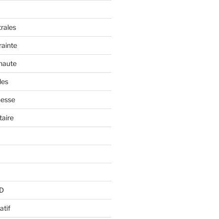
trales
rainte
 haute
les
nesse
aire
BD
atif