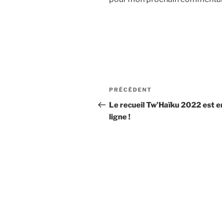
Navigation
Article
PRÉCÉDENT
de
précédent
Le recueil Tw’Haïku 2022 est e
ligne !
l’article