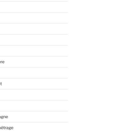
re
t
tagne
métrage