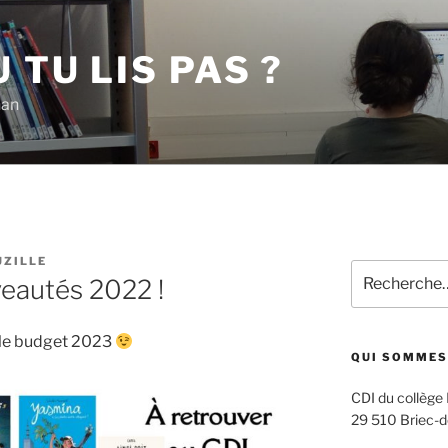
 TU LIS PAS ?
han
ZILLE
Recherche
eautés 2022 !
pour
:
re le budget 2023
QUI SOMMES
CDI du collège
29 510 Briec-d