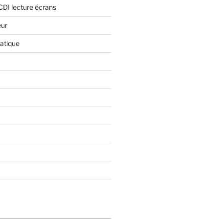
CDI lecture écrans
eur
atique