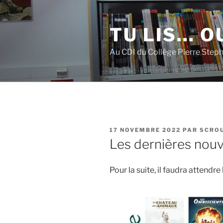
Aller
au
TU LIS… OU
contenu
principal
Au CDI du Collège Pierre Step
PUBLIÉ
17 NOVEMBRE 2022
PAR
SCROU
LE
Les dernières nouv
Pour la suite, il faudra attend