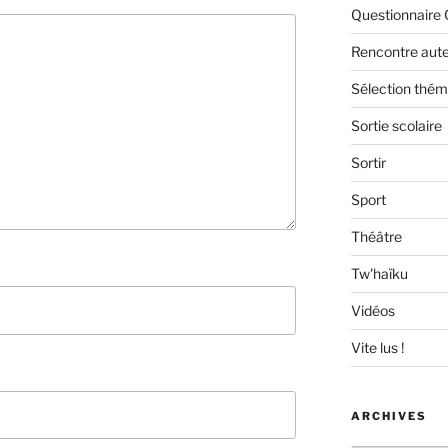
Questionnaire 
Rencontre aut
Sélection thém
Sortie scolaire
Sortir
Sport
Théâtre
Tw'haïku
Vidéos
Vite lus !
ARCHIVES