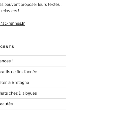
es peuvent proposer leurs textes :
 claviers !
ac-rennes.fr
ÉCENTS
ances !
ratifs de fin d’année
êter la Bretagne
chats chez Dialogues
veautés