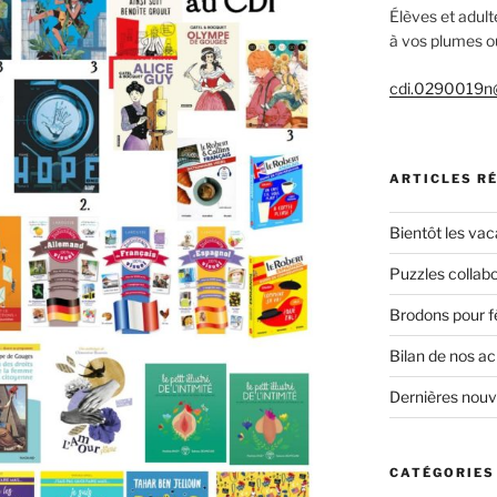
Élèves et adult
à vos plumes ou
cdi.0290019n@
ARTICLES R
Bientôt les vac
Puzzles collabo
Brodons pour f
Bilan de nos a
Dernières nou
CATÉGORIES