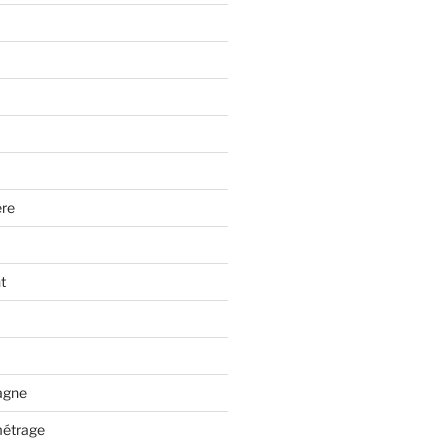
re
t
tagne
métrage