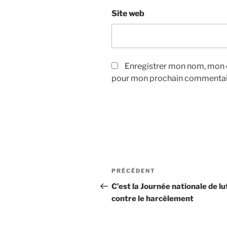
Site web
Enregistrer mon nom, mon e
pour mon prochain commentai
Navigation
Article
PRÉCÉDENT
de
précédent
C’est la Journée nationale de lu
contre le harcèlement
l’article