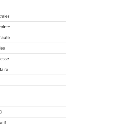
trales
rainte
 haute
les
nesse
aire
BD
atif