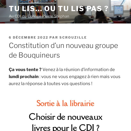
Aller
TU LIS… OU TU LIS PAS ?
au
Au CDI du Collège Pierre Stephan
contenu
principal
PUBLIÉ
6 DÉCEMBRE 2022
PAR
SCROUZILLE
LE
Constitution d’un nouveau groupe
de Bouquineurs
Ça vous tente ?
Venez à la réunion d’information de
lundi prochain
: vous ne vous engagez à rien mais vous
aurez la réponse à toutes vos questions !