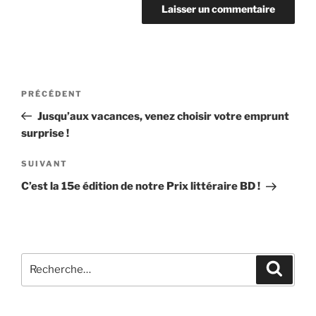
Navigation
Article
PRÉCÉDENT
de
précédent
Jusqu’aux vacances, venez choisir votre emprunt
l’article
surprise !
Article
SUIVANT
suivant
C’est la 15e édition de notre Prix littéraire BD !
Recherche
Recher
pour
: