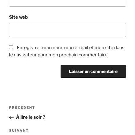
Site web
Enregistrer mon nom, mon e-mail et mon site dans
le navigateur pour mon prochain commentaire.
Navigation
Article
PRÉCÉDENT
de
précédent
À lire le soir ?
l’article
Article
SUIVANT