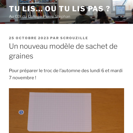
Aller
TU LIS… OU TU LIS PAS ?
au
Au CDI du Collège Pierre Stephan
contenu
principal
PUBLIÉ
25 OCTOBRE 2023
PAR
SCROUZILLE
LE
Un nouveau modèle de sachet de
graines
Pour préparer le troc de l’automne des lundi 6 et mardi
7 novembre !