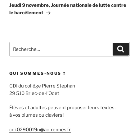
suivant
Jeudi 9 novembre, Journée nationale de lutte contre
le harcèlement
Recherche
Recher
pour
:
QUI SOMMES-NOUS ?
CDI du collège Pierre Stephan
29 510 Briec-de-l’Odet
Élèves et adultes peuvent proposer leurs textes :
à vos plumes ou claviers !
cdi.0290019n@ac-rennes.fr