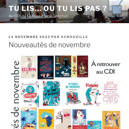
Aller
TU LIS… OU TU LIS PAS ?
au
Au CDI du Collège Pierre Stephan
contenu
principal
PUBLIÉ
14 NOVEMBRE 2023
PAR
SCROUZILLE
LE
Nouveautés de novembre