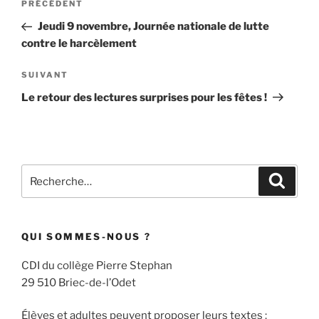
Article
PRÉCÉDENT
de
précédent
Jeudi 9 novembre, Journée nationale de lutte
l’article
contre le harcèlement
Article
SUIVANT
suivant
Le retour des lectures surprises pour les fêtes !
Recherche
Recher
pour
:
QUI SOMMES-NOUS ?
CDI du collège Pierre Stephan
29 510 Briec-de-l’Odet
Élèves et adultes peuvent proposer leurs textes :