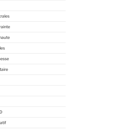
trales
rainte
 haute
les
nesse
aire
BD
atif