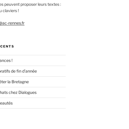
es peuvent proposer leurs textes :
 claviers !
ac-rennes.fr
ÉCENTS
ances !
ratifs de fin d’année
êter la Bretagne
chats chez Dialogues
veautés