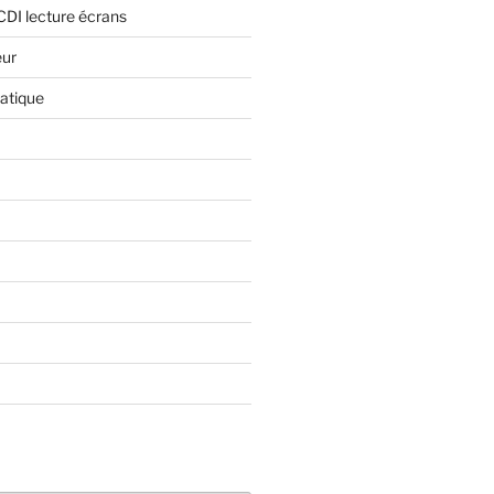
CDI lecture écrans
eur
atique