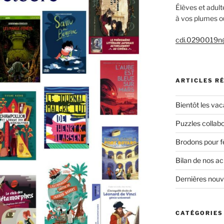
Élèves et adult
à vos plumes ou
cdi.0290019n@
ARTICLES R
Bientôt les vac
Puzzles collabo
Brodons pour f
Bilan de nos a
Dernières nou
CATÉGORIES