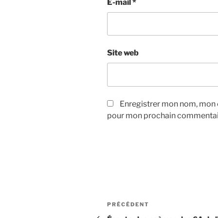
E-mail
*
Site web
Enregistrer mon nom, mon e
pour mon prochain commentai
Navigation
Article
PRÉCÉDENT
précédent