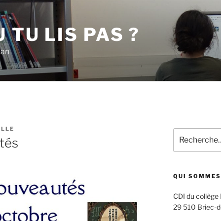
 TU LIS PAS ?
han
ILLE
Recherche
tés
pour
:
QUI SOMMES
CDI du collège
29 510 Briec-d