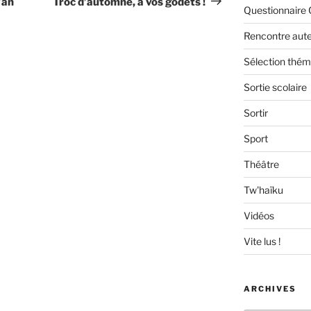
’an
Troc d’automne, à vos godets !
Questionnaire 
Rencontre aut
Sélection thém
Sortie scolaire
Sortir
Sport
Théâtre
Tw'haïku
Vidéos
Vite lus !
ARCHIVES