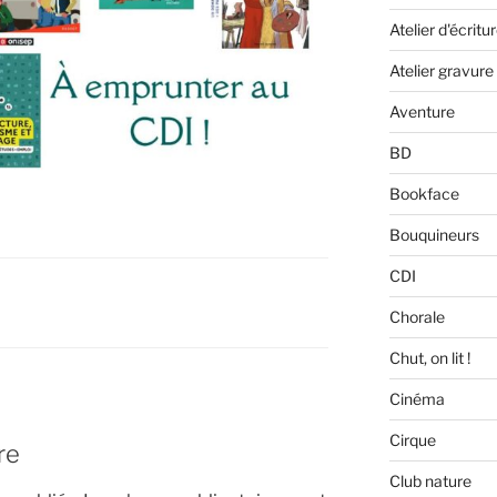
Atelier d'écritu
Atelier gravure
Aventure
BD
Bookface
Bouquineurs
CDI
Chorale
Chut, on lit !
Cinéma
Cirque
re
Club nature