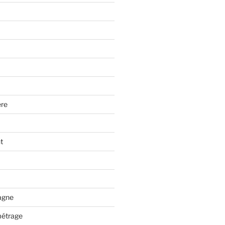
re
t
tagne
métrage