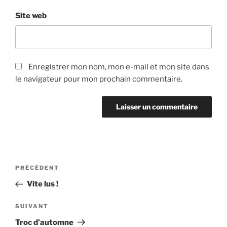
Site web
Enregistrer mon nom, mon e-mail et mon site dans
le navigateur pour mon prochain commentaire.
Navigation
Article
PRÉCÉDENT
de
précédent
Vite lus !
l’article
Article
SUIVANT
suivant
Troc d’automne