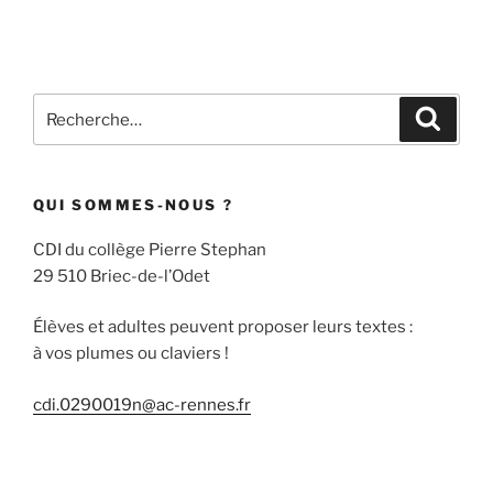
Recherche
Recher
pour
:
QUI SOMMES-NOUS ?
CDI du collège Pierre Stephan
29 510 Briec-de-l’Odet
Élèves et adultes peuvent proposer leurs textes :
à vos plumes ou claviers !
cdi.0290019n@ac-rennes.fr