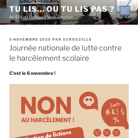
Aller
TU LIS… OU TU LIS PAS ?
au
Au CDI du Collège Pierre Stephan
contenu
principal
PUBLIÉ
3 NOVEMBRE 2025
PAR
SCROUZILLE
LE
Journée nationale de lutte contre
le harcèlement scolaire
C’est le 6 novembre !