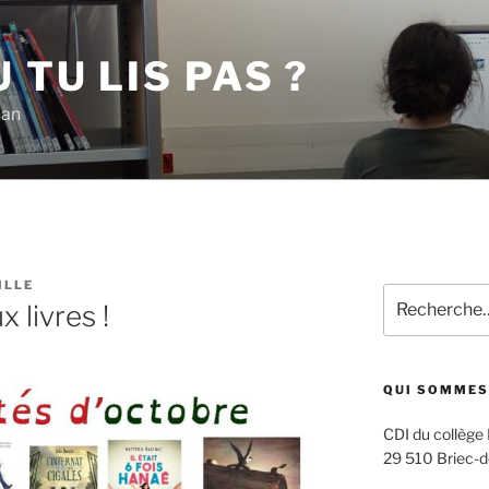
 TU LIS PAS ?
han
ILLE
Recherche
 livres !
pour
:
QUI SOMMES
CDI du collège
29 510 Briec-d