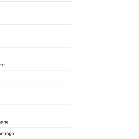
re
t
tagne
métrage