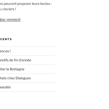
es peuvent proposer leurs textes :
 claviers !
ac-rennes.fr
ÉCENTS
ances !
ratifs de fin d’année
êter la Bretagne
chats chez Dialogues
veautés