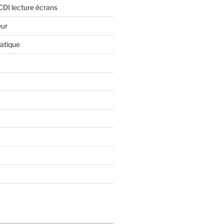
CDI lecture écrans
eur
atique