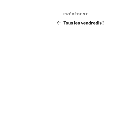
Navigation
Article
PRÉCÉDENT
de
précédent
Tous les vendredis !
l’article