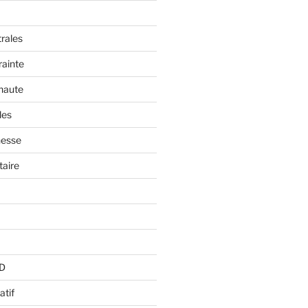
trales
rainte
 haute
les
nesse
aire
BD
atif