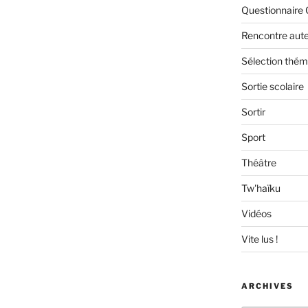
Questionnaire 
Rencontre aut
Sélection thém
Sortie scolaire
Sortir
Sport
Théâtre
Tw'haïku
Vidéos
Vite lus !
ARCHIVES