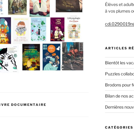
Élèves et adult
à vos plumes ou
cdi.0290019n@
ARTICLES R
Bientôt les vac
Puzzles collabo
Brodons pour f
Bilan de nos a
IVRE DOCUMENTAIRE
Dernières nou
CATÉGORIES