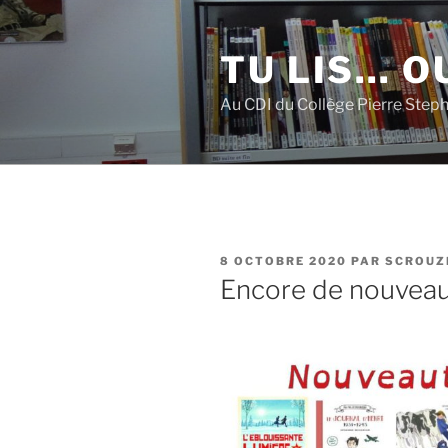
Aller
au
TU LIS… OU
contenu
principal
Au CDI du Collège Pierre Step
PUBLIÉ
8 OCTOBRE 2020
PAR
SCROUZ
LE
Encore de nouveaux