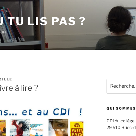
 TU LIS PAS ?
han
ZILLE
Recherche
ivre à lire ?
pour
:
QUI SOMMES
CDI du collège
29 510 Briec-d