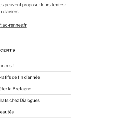
es peuvent proposer leurs textes :
 claviers !
ac-rennes.fr
ÉCENTS
ances !
ratifs de fin d’année
êter la Bretagne
chats chez Dialogues
veautés