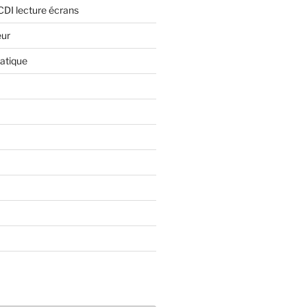
CDI lecture écrans
eur
atique