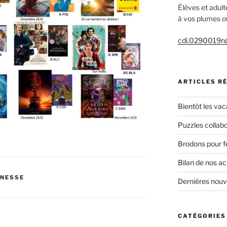
Élèves et adult
à vos plumes ou
cdi.0290019n@
ARTICLES R
Bientôt les vac
Puzzles collabo
Brodons pour f
Bilan de nos a
UNESSE
Dernières nou
CATÉGORIES