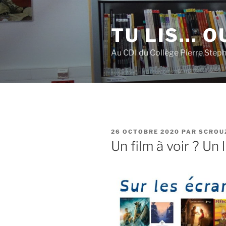
Aller
au
TU LIS… OU
contenu
principal
Au CDI du Collège Pierre Step
PUBLIÉ
26 OCTOBRE 2020
PAR
SCROU
LE
Un film à voir ? Un l