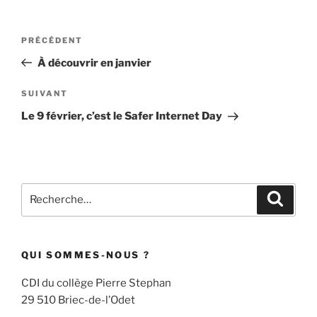
Navigation
Article
PRÉCÉDENT
de
précédent
À découvrir en janvier
l’article
Article
SUIVANT
suivant
Le 9 février, c’est le Safer Internet Day
Recherche
Recher
pour
:
QUI SOMMES-NOUS ?
CDI du collège Pierre Stephan
29 510 Briec-de-l’Odet