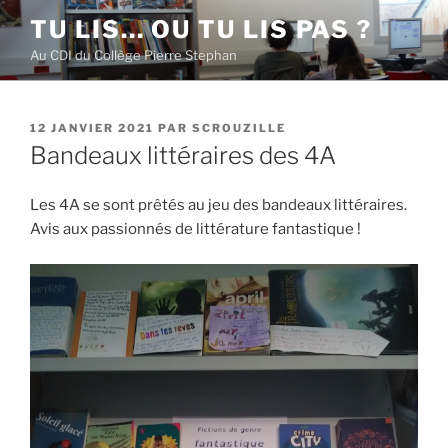
Aller
TU LIS… OU TU LIS PAS ?
au
Au CDI du Collège Pierre Stephan
contenu
principal
PUBLIÉ
12 JANVIER 2021
PAR
SCROUZILLE
LE
Bandeaux littéraires des 4A
Les 4A se sont prêtés au jeu des bandeaux littéraires.
Avis aux passionnés de littérature fantastique !