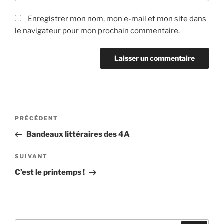
Enregistrer mon nom, mon e-mail et mon site dans
le navigateur pour mon prochain commentaire.
Navigation
Article
PRÉCÉDENT
de
précédent
Bandeaux littéraires des 4A
l’article
Article
SUIVANT
suivant
C’est le printemps !