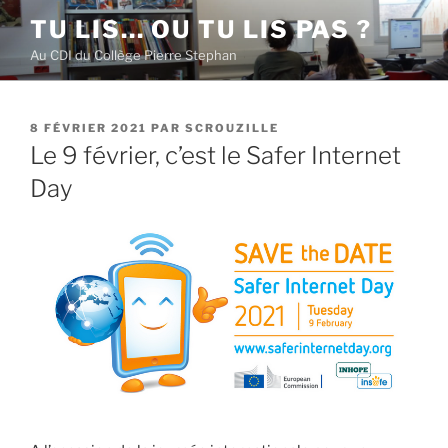
Aller
TU LIS… OU TU LIS PAS ?
au
Au CDI du Collège Pierre Stephan
contenu
principal
PUBLIÉ
8 FÉVRIER 2021
PAR
SCROUZILLE
LE
Le 9 février, c’est le Safer Internet
Day