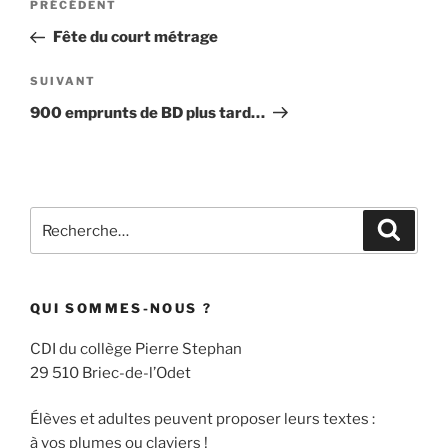
Article
PRÉCÉDENT
de
précédent
Fête du court métrage
l’article
Article
SUIVANT
suivant
900 emprunts de BD plus tard…
Recherche
Recher
pour
:
QUI SOMMES-NOUS ?
CDI du collège Pierre Stephan
29 510 Briec-de-l’Odet
Élèves et adultes peuvent proposer leurs textes :
à vos plumes ou claviers !