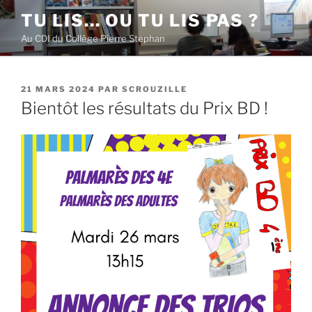
Aller
TU LIS… OU TU LIS PAS ?
au
Au CDI du Collège Pierre Stephan
contenu
principal
PUBLIÉ
21 MARS 2024
PAR
SCROUZILLE
LE
Bientôt les résultats du Prix BD !