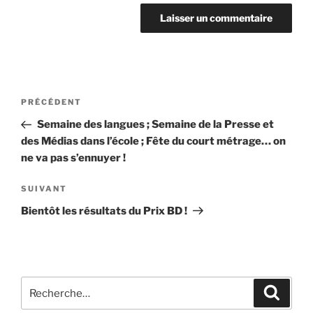
Navigation
Article
PRÉCÉDENT
de
précédent
Semaine des langues ; Semaine de la Presse et
l’article
des Médias dans l’école ; Fête du court métrage… on
ne va pas s’ennuyer !
Article
SUIVANT
suivant
Bientôt les résultats du Prix BD !
Recherche
Recher
pour