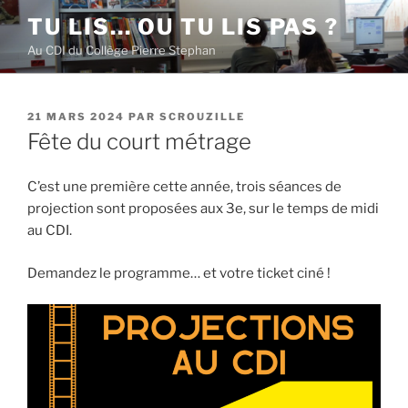
Aller
TU LIS… OU TU LIS PAS ?
au
Au CDI du Collège Pierre Stephan
contenu
principal
PUBLIÉ
21 MARS 2024
PAR
SCROUZILLE
LE
Fête du court métrage
C’est une première cette année, trois séances de
projection sont proposées aux 3e, sur le temps de midi
au CDI.
Demandez le programme… et votre ticket ciné !